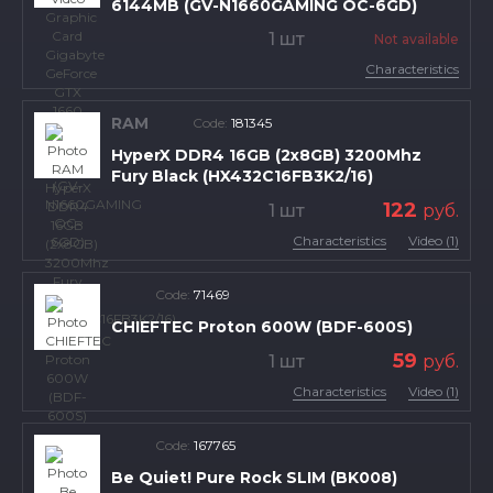
6144MB (GV-N1660GAMING OC-6GD)
1 шт
Not available
Characteristics
RAM
Code:
181345
HyperX DDR4 16GB (2x8GB) 3200Mhz
Fury Black (HX432C16FB3K2/16)
122
1 шт
руб.
Characteristics
Video (1)
Code:
71469
CHIEFTEC Proton 600W (BDF-600S)
59
1 шт
руб.
Characteristics
Video (1)
Code:
167765
Be Quiet! Pure Rock SLIM (BK008)