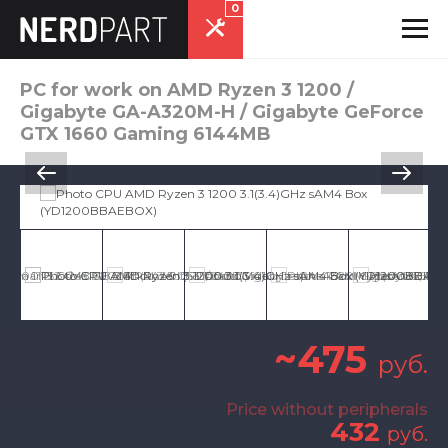
0
PC for work on AMD Ryzen 3 1200 /
Gigabyte GA-A320M-H / Gigabyte GeForce
GTX 1660 Gaming 6144MB
~475
руб.
Price without peripherals
432
руб.