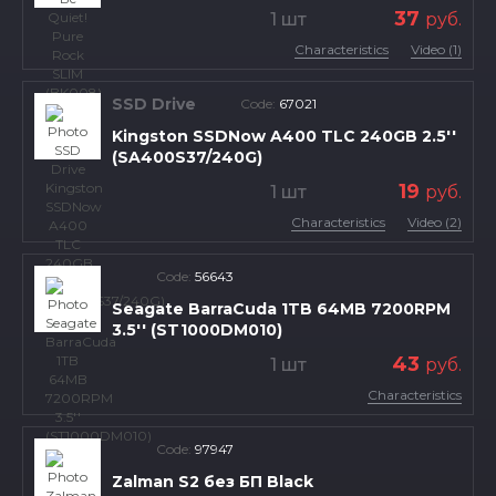
37
1 шт
руб.
Characteristics
Video (1)
SSD Drive
Code:
67021
Kingston SSDNow A400 TLC 240GB 2.5''
(SA400S37/240G)
19
1 шт
руб.
Characteristics
Video (2)
Code:
56643
Seagate BarraCuda 1TB 64MB 7200RPM
3.5'' (ST1000DM010)
43
1 шт
руб.
Characteristics
Code:
97947
Zalman S2 без БП Black