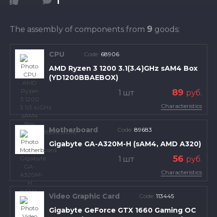
1
9
The assembly of components from
goods:
CPU
Code:
68906
AMD Ryzen 3 1200 3.1(3.4)GHz sAM4 Box
(YD1200BBAEBOX)
89
1 шт
руб.
Characteristics
Motherboard
Code:
89683
Gigabyte GA-A320M-H (sAM4, AMD A320)
56
1 шт
руб.
Characteristics
Video Graphic Card
Code:
113445
Gigabyte GeForce GTX 1660 Gaming OC