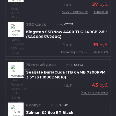
37
1 шт
руб.
Характеристики
Видео (1)
SSD-диск
Код:
67021
Kingston SSDNow A400 TLC 240GB 2.5''
(SA400S37/240G)
19
1 шт
руб.
Характеристики
Видео (2)
Жесткий диск
Код:
56643
Seagate BarraCuda 1TB 64MB 7200RPM
3.5'' (ST1000DM010)
43
1 шт
руб.
Характеристики
Корпус
Код:
97947
Zalman S2 без БП Black