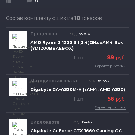
0
10
Состав комплектующих из
товаров:
Процессор
Код:
68906
AMD Ryzen 3 1200 3.1(3.4)GHz sAM4 Box
(YD1200BBAEBOX)
89
1 шт
руб.
Характеристики
Материнская плата
Код:
89683
Gigabyte GA-A320M-H (sAM4, AMD A320)
56
1 шт
руб.
Характеристики
Видеокарта
Код:
113445
Gigabyte GeForce GTX 1660 Gaming OC