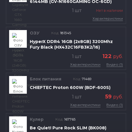
6144MB (GV-N1660GAMING OC-6GD)
1 шт
Нет в наличии
Характеристики
ОЗУ
Код:
181345
HyperX DDR4 16GB (2x8GB) 3200Mhz
Fury Black (HX432C16FB3K2/16)
122
1 шт
руб.
Характеристики
Видео (1)
Блок питания
Код:
71469
CHIEFTEC Proton 600W (BDF-600S)
59
1 шт
руб.
Характеристики
Видео (1)
Кулер
Код:
167765
Be Quiet! Pure Rock SLIM (BK008)