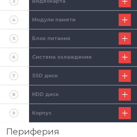
Видеокарта
3
Модули памяти
4
Блок питания
5
Система охлаждения
6
SSD диск
7
HDD диск
8
Корпус
9
Периферия