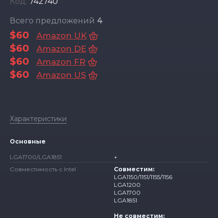
Код:
742740
Всего предложений
4
$60
Amazon UK
$60
Amazon DE
$60
Amazon FR
$60
Amazon US
Характеристики
Основные
LGA1700/LGA1851
+
Совместимость с Intel
Совместим:
LGA1150/1151/1155/1156
LGA1200
LGA1700
LGA1851
Не совместим: