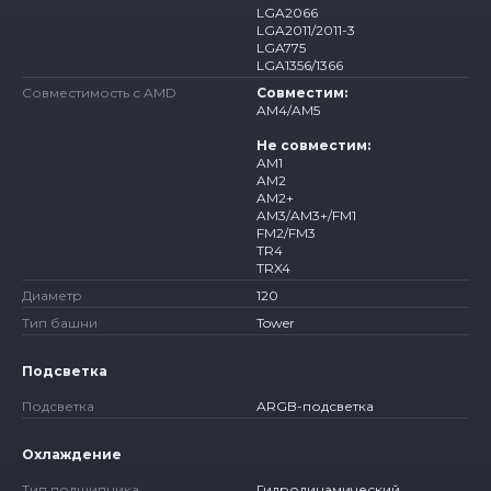
LGA2066
LGA2011/2011-3
LGA775
LGA1356/1366
Совместимость с AMD
Совместим:
AM4/AM5
Не совместим:
AM1
AM2
AM2+
AM3/AM3+/FM1
FM2/FM3
TR4
TRX4
Диаметр
120
Тип башни
Tower
Подсветка
Подсветка
ARGB-подсветка
Охлаждение
Тип подшипника
Гидродинамический