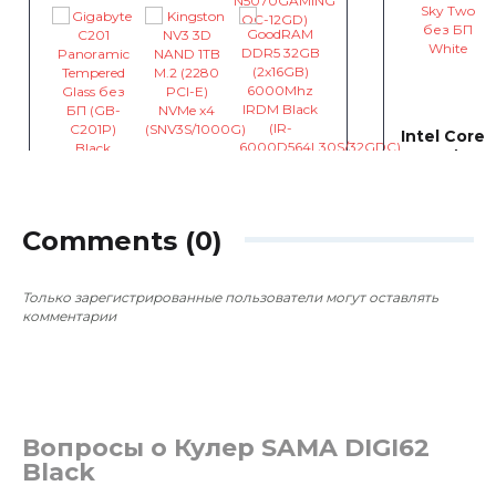
Intel Core
B760 / MSI
Intel Core i5-14400F / Gigabyte
GAMING 12
B760M / Gigabyte GeForce RTX
~$2,541
5070 GAMING 12288MB
Comments (0)
~$2,196
0
0
Только зарегистрированные пользователи могут оставлять
комментарии
Вопросы о Кулер SAMA DIGI62
Black