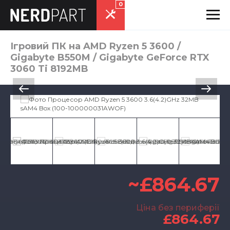
0
Ігровий ПК на AMD Ryzen 5 3600 /
Gigabyte B550M / Gigabyte GeForce RTX
3060 Ti 8192MB
~£864.67
Ціна без периферії
£864.67