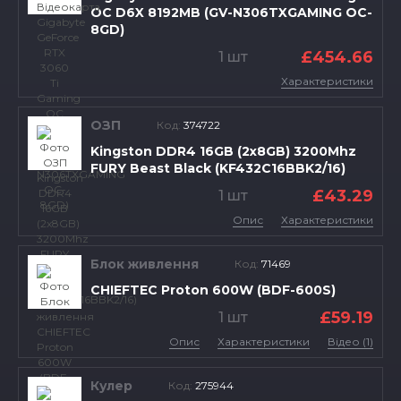
OC D6X 8192MB (GV-N306TXGAMING OC-
8GD)
£454.66
1 шт
Характеристики
ОЗП
Код:
374722
Kingston DDR4 16GB (2x8GB) 3200Mhz
FURY Beast Black (KF432C16BBK2/16)
£43.29
1 шт
Опис
Характеристики
Блок живлення
Код:
71469
CHIEFTEC Proton 600W (BDF-600S)
£59.19
1 шт
Опис
Характеристики
Відео (1)
Кулер
Код:
275944