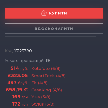
КУПИТИ
ВДОСКОНАЛИТИ
Код:
15125380
Усього пропозицій:
19
514
Kotofoto (6/8)
руб.
£323.05
SmartTeck (4/8)
397
Fk (4/8)
бруб.
698,19 €
CaseKing (4/8)
169
Y.ua (3/8)
грн
172
Stylus (3/8)
грн