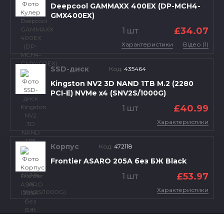
Deepcool GAMMAXX 400EX (DP-MCH4-
GMX400EX)
£34.07
1 шт
Характеристики
Відео (1)
SSD-диск
Код:
435464
Kingston NV2 3D NAND 1TB M.2 (2280
PCI-E) NVMe x4 (SNV2S/1000G)
£40.99
1 шт
Характеристики
Корпус
Код:
472118
Frontier ASARO 205A без БЖ Black
£53.97
1 шт
Характеристики