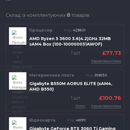
8
Склад із комплектуючих
товарів:
Процесор
Код:
423801
AMD Ryzen 5 3600 3.6(4.2)GHz 32MB
sAM4 Box (100-100000031AWOF)
£77.73
1 шт
Характеристики
Материнська плата
Код:
296930
Gigabyte B550M AORUS ELITE (sAM4,
AMD B550)
£100.76
1 шт
Опис
Характеристики
Відеокарта
Код:
461311
Gigabyte GeForce RTX 3060 Ti Gaming