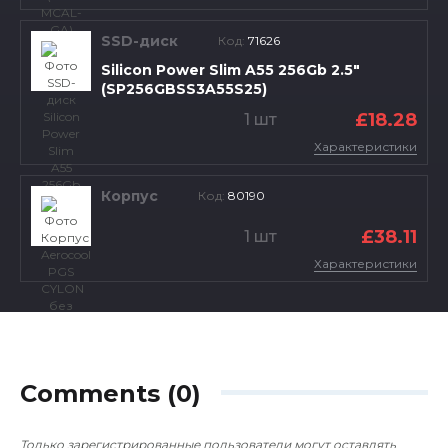
SSD-диск
Код:
71626
Silicon Power Slim A55 256Gb 2.5"
(SP256GBSS3A55S25)
£18.28
1 шт
Характеристики
Корпус
Код:
80190
£38.11
1 шт
Характеристики
Comments (0)
Только зарегистрированные пользователи могут оставлять