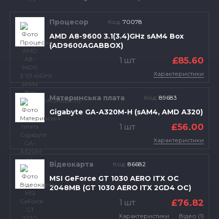
Процесор
Код:
70078
AMD A8-9600 3.1(3.4)GHz sAM4 Box
(AD9600AGABBOX)
£85.60
1 шт
Характеристики
Материнська плата
Код:
89683
Gigabyte GA-A320M-H (sAM4, AMD A320)
£56.00
1 шт
Характеристики
Відеокарта
Код:
86682
MSI GeForce GT 1030 AERO ITX OC
2048MB (GT 1030 AERO ITX 2GD4 OC)
£76.82
1 шт
Характеристики
Відео (1)