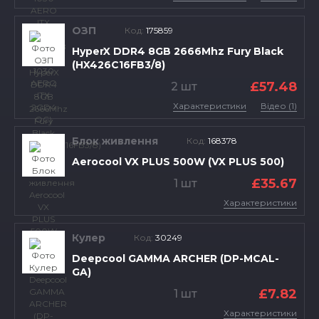
ОЗП
Код:
175859
HyperX DDR4 8GB 2666Mhz Fury Black
(HX426C16FB3/8)
£57.48
2 шт
Характеристики
Відео (1)
Блок живлення
Код:
168378
Aerocool VX PLUS 500W (VX PLUS 500)
£35.67
1 шт
Характеристики
Кулер
Код:
30249
Deepcool GAMMA ARCHER (DP-MCAL-
GA)
£7.82
1 шт
Характеристики