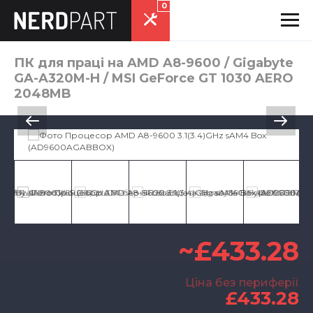
0
ПК для праці на AMD A8-9600 / Gigabyte
GA-A320M-H / MSI GeForce GT 1030 AERO
2048MB
~£433.28
Ціна без периферії
£433.28