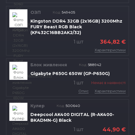
ОЗП
Код:
549405
Kingston DDR4 32GB (2x16GB) 3200Mhz
FURY Beast RGB Black
(KF432C16BB2AK2/32)
364,82 €
1 шт
Характеристики
Блок живлення
Код:
588942
Gigabyte P650G 650W (GP-P650G)
1 шт
Немає в наявності
Опис
Характеристики
Кулер
Код:
500640
Deepcool AK400 DIGITAL (R-AK400-
BKADMN-G) Black
44,90 €
1 шт