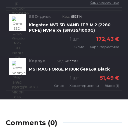
Характеристики
SSD-диск
Код:
659314
Kingston NV3 3D NAND 1TB M.2 (2280
PCI-E) NVMe x4 (SNV3S/1000G)
172,43 €
1 шт
Опис
Характеристики
Корпус
Код:
457790
MSI MAG FORGE M100R без БЖ Black
51,49 €
1 шт
Опис
Характеристики
Відео (1)
Comments (0)