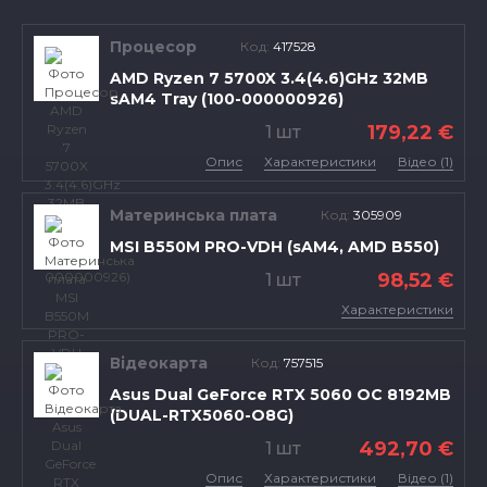
Процесор
Код:
417528
AMD Ryzen 7 5700X 3.4(4.6)GHz 32MB
sAM4 Tray (100-000000926)
179,22 €
1 шт
Опис
Характеристики
Відео (1)
Материнська плата
Код:
305909
MSI B550M PRO-VDH (sAM4, AMD B550)
98,52 €
1 шт
Характеристики
Відеокарта
Код:
757515
Asus Dual GeForce RTX 5060 OC 8192MB
(DUAL-RTX5060-O8G)
492,70 €
1 шт
Опис
Характеристики
Відео (1)