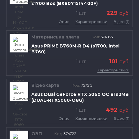
s1700 Box (BX8071514400F)
229
1 шт
руб.
Опис
Характеристики
Відео (1)
Материнська плата
Код:
574183
Asus PRIME B760M-R D4 (s1700, Intel
B760)
101
1 шт
руб.
Характеристики
Відеокарта
Код:
757515
Asus Dual GeForce RTX 5060 OC 8192MB
(DUAL-RTX5060-O8G)
492
1 шт
руб.
Опис
Характеристики
Відео (1)
ОЗП
Код:
374722