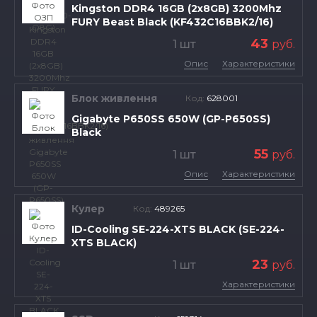
Kingston DDR4 16GB (2x8GB) 3200Mhz
FURY Beast Black (KF432C16BBK2/16)
43
1 шт
руб.
Опис
Характеристики
Блок живлення
Код:
628001
Gigabyte P650SS 650W (GP-P650SS)
Black
55
1 шт
руб.
Опис
Характеристики
Кулер
Код:
489265
ID-Cooling SE-224-XTS BLACK (SE-224-
XTS BLACK)
23
1 шт
руб.
Характеристики