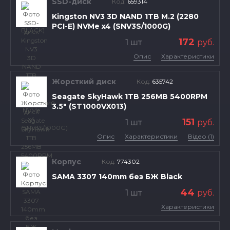
SSD-диск
Код:
659314
Kingston NV3 3D NAND 1TB M.2 (2280
PCI-E) NVMe x4 (SNV3S/1000G)
172
1 шт
руб.
Опис
Характеристики
Жорсткий диск
Код:
635742
Seagate SkyHawk 1TB 256MB 5400RPM
3.5" (ST1000VX013)
151
1 шт
руб.
Опис
Характеристики
Відео (1)
Корпус
Код:
774302
SAMA 3307 140mm без БЖ Black
44
1 шт
руб.
Характеристики