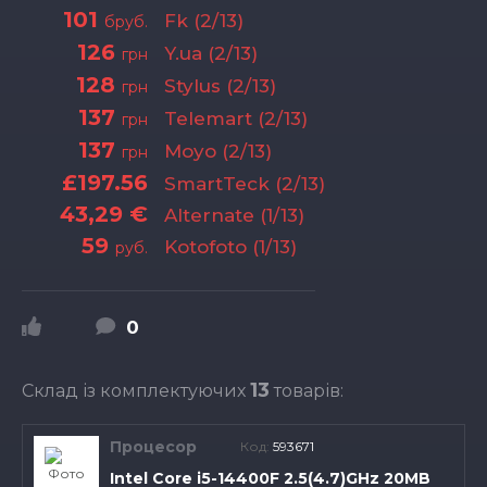
101
Fk (2/13)
бруб.
126
Y.ua (2/13)
грн
128
Stylus (2/13)
грн
137
Telemart (2/13)
грн
137
Moyo (2/13)
грн
£197.56
SmartTeck (2/13)
43,29 €
Alternate (1/13)
59
Kotofoto (1/13)
руб.
0
13
Склад із комплектуючих
товарів:
Процесор
Код:
593671
Intel Core i5-14400F 2.5(4.7)GHz 20MB