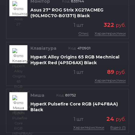
Монітор
Код:
835744
Asus 27" ROG Strix XG27ACMEG
(90LM0C70-B01371) Black
322
1 шт
руб.
Опис
Характеристики
Клавіатура
Код:
470901
HyperX Alloy Origins 65 RGB Mechnical
HyperX Red (4P5D6AX) Black
89
1 шт
руб.
Характеристики
Миша
Код:
89752
HyperX Pulsefire Core RGB (4P4F8AA)
Black
24
1 шт
руб.
Характеристики
Відео (1)